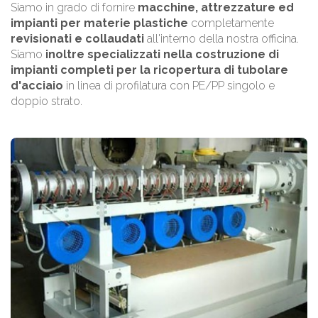
Siamo in grado di fornire
macchine, attrezzature ed
impianti per materie plastiche
completamente
revisionati e collaudati
all'interno della nostra officina.
Siamo
inoltre specializzati nella costruzione di
impianti completi per la ricopertura di tubolare
d'acciaio
in linea di profilatura con PE/PP singolo e
doppio strato.