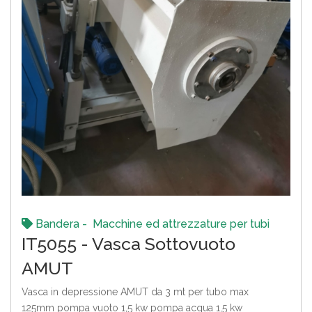
Bandera - Macchine ed attrezzature per tubi
IT5055 - Vasca Sottovuoto
AMUT
Vasca in depressione AMUT da 3 mt per tubo max
125mm pompa vuoto 1,5 kw pompa acqua 1,5 kw